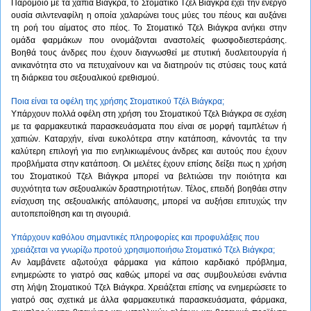
Παρόμοιο με τα χάπια Βιάγκρα, το Στοματικό Τζελ Βιάγκρα έχει την ενεργό
ουσία σιλντεναφίλη η οποία χαλαρώνει τους μύες του πέους και αυξάνει
τη ροή του αίματος στο πέος. Το Στοματικό Τζελ Βιάγκρα ανήκει στην
ομάδα φαρμάκων που ονομάζονται αναστολείς φωσφοδιεστεράσης.
Βοηθά τους άνδρες που έχουν διαγνωσθεί με στυτική δυσλειτουργία ή
ανικανότητα στο να πετυχαίνουν και να διατηρούν τις στύσεις τους κατά
τη διάρκεια του σεξουαλικού ερεθισμού.
Ποια είναι τα οφέλη της χρήσης Στοματικού Τζέλ Βιάγκρα;
Υπάρχουν πολλά οφέλη στη χρήση του Στοματικού Τζελ Βιάγκρα σε σχέση
με τα φαρμακευτικά παρασκευάσματα που είναι σε μορφή ταμπλέτων ή
χαπιών. Καταρχήν, είναι ευκολότερα στην κατάποση, κάνοντάς τα την
καλύτερη επιλογή για πιο ενηλικιωμένους άνδρες και αυτούς που έχουν
προβλήματα στην κατάποση. Οι μελέτες έχουν επίσης δείξει πως η χρήση
του Στοματικού Τζελ Βιάγκρα μπορεί να βελτιώσει την ποιότητα και
συχνότητα των σεξουαλικών δραστηριοτήτων. Τέλος, επειδή βοηθάει στην
ενίσχυση της σεξουαλικής απόλαυσης, μπορεί να αυξήσει επιτυχώς την
αυτοπεποίθηση και τη σιγουριά.
Υπάρχουν καθόλου σημαντικές πληροφορίες και προφυλάξεις που
χρειάζεται να γνωρίζω προτού χρησιμοποιήσω Στοματικό Τζελ Βιάγκρα;
Αν λαμβάνετε αζωτούχα φάρμακα για κάποιο καρδιακό πρόβλημα,
ενημερώστε το γιατρό σας καθώς μπορεί να σας συμβουλεύσει ενάντια
στη λήψη Στοματικού Τζελ Βιάγκρα. Χρειάζεται επίσης να ενημερώσετε το
γιατρό σας σχετικά με άλλα φαρμακευτικά παρασκευάσματα, φάρμακα,