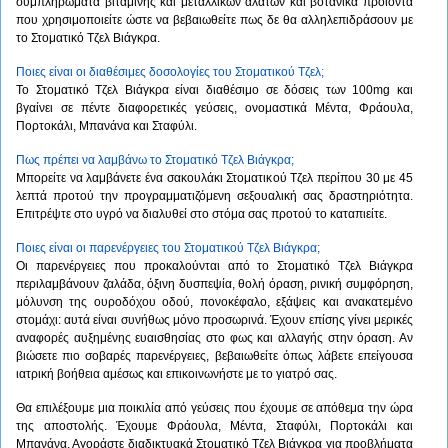
συμπληρώματα βιταμίνης και μεταλλικών αλάτων και βοτανικά προϊόντα
που χρησιμοποιείτε ώστε να βεβαιωθείτε πως δε θα αλληλεπιδράσουν με
το Στοματικό Τζελ Βιάγκρα.
Ποιες είναι οι διαθέσιμες δοσολογίες του Στοματικού Τζελ;
Το Στοματικό Τζελ Βιάγκρα είναι διαθέσιμο σε δόσεις των 100mg και
βγαίνει σε πέντε διαφορετικές γεύσεις, ονομαστικά Μέντα, Φράουλα,
Πορτοκάλι, Μπανάνα και Σταφύλι.
Πως πρέπει να λαμβάνω το Στοματικό Τζελ Βιάγκρα;
Μπορείτε να λαμβάνετε ένα σακουλάκι Στοματικού Τζελ περίπου 30 με 45
λεπτά προτού την προγραμματιζόμενη σεξουαλική σας δραστηριότητα.
Επιτρέψτε στο υγρό να διαλυθεί στο στόμα σας προτού το καταπιείτε.
Ποιες είναι οι παρενέργειες του Στοματικού Τζελ Βιάγκρα;
Οι παρενέργειες που προκαλούνται από το Στοματικό Τζελ Βιάγκρα
περιλαμβάνουν ζαλάδα, όξινη δυσπεψία, θολή όραση, ρινική συμφόρηση,
μόλυνση της ουροδόχου οδού, πονοκέφαλο, εξάψεις και ανακατεμένο
στομάχι: αυτά είναι συνήθως μόνο προσωρινά. Έχουν επίσης γίνει μερικές
αναφορές αυξημένης ευαισθησίας στο φως και αλλαγής στην όραση. Αν
βιώσετε πιο σοβαρές παρενέργειες, βεβαιωθείτε όπως λάβετε επείγουσα
ιατρική βοήθεια αμέσως και επικοινωνήστε με το γιατρό σας.
Θα επιλέξουμε μια ποικιλία από γεύσεις που έχουμε σε απόθεμα την ώρα
της αποστολής. Έχουμε Φράουλα, Μέντα, Σταφύλι, Πορτοκάλι και
Μπανάνα. Αγοράστε διαδικτυακά Στοματικό Τζελ Βιάγκρα για προβλήματα