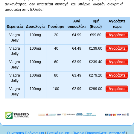
ανικανότητας, δεν απαιτείται συνταγή και υπάρχει δωρεάν διακριτική
αποστολή στην Ελλάδα!
Ανά
Τιμή
Αγοράστε
Θεραπεία
Δοσολογία
Ποσότητα
σακουλάκι
(Ευρώ)
τώρα
Viagra
100mg
20
€4.99
€99.80
Αγοράστε
Jelly
Viagra
100mg
40
€4.49
€139.60
Αγοράστε
Jelly
Viagra
100mg
60
€3.99
€239.40
Αγοράστε
Jelly
Viagra
100mg
80
€3.49
€279.20
Αγοράστε
Jelly
Viagra
100mg
100
€2.99
€299.00
Αγοράστε
Jelly
Θυγατρικό Πρόγραμμα
|
Σχετικά με μας
|
Πως να Παραγγείλετε
|
Αποστολή
|