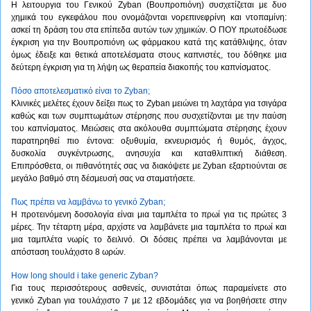
Η λειτουργια του Γενικού Zyban (Βουπροπιόνη) συσχετίζεται με δυο
χημικά του εγκεφάλου που ονομάζονται νορεπινεφρίνη και ντοπαμίνη:
ασκεί τη δράση του στα επίπεδα αυτών των χημικών. Ο ΠΟΥ πρωτοέδωσε
έγκριση για την Βουπροπιόνη ως φάρμακου κατά της κατάθλιψης, όταν
όμως έδειξε και θετικά αποτελέσματα στους καπνιστές, του δόθηκε μια
δεύτερη έγκριση για τη λήψη ως θεραπεία διακοπής του καπνίσματος.
Πόσο αποτελεσματικό είναι το Zyban;
Κλινικές μελέτες έχουν δείξει πως το Zyban μειώνει τη λαχτάρα για τσιγάρα
καθώς και των συμπτωμάτων στέρησης που συσχετίζονται με την παύση
του καπνίσματος. Μειώσεις στα ακόλουθα συμπτώματα στέρησης έχουν
παρατηρηθεί πιο έντονα: οξυθυμία, εκνευρισμός ή θυμός, άγχος,
δυσκολία συγκέντρωσης, ανησυχία και καταθλιπτική διάθεση.
Επιπρόσθετα, οι πιθανότητές σας να διακόψετε με Zyban εξαρτιούνται σε
μεγάλο βαθμό στη δέσμευσή σας να σταματήσετε.
Πως πρέπει να λαμβάνω το γενικό Zyban;
Η προτεινόμενη δοσολογία είναι μια ταμπλέτα το πρωί για τις πρώτες 3
μέρες. Την τέταρτη μέρα, αρχίστε να λαμβάνετε μια ταμπλέτα το πρωί και
μια ταμπλέτα νωρίς το δειλινό. Οι δόσεις πρέπει να λαμβάνονται με
απόσταση τουλάχιστο 8 ωρών.
How long should i take generic Zyban?
Για τους περισσότερους ασθενείς, συνιστάται όπως παραμείνετε στο
γενικό Zyban για τουλάχιστο 7 με 12 εβδομάδες για να βοηθήσετε στην