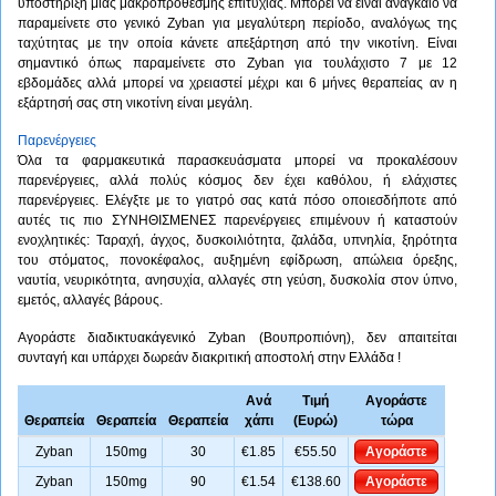
υποστήριξη μιας μακροπρόθεσμης επιτυχίας. Μπορεί να είναι αναγκαίο να
παραμείνετε στο γενικό Zyban για μεγαλύτερη περίοδο, αναλόγως της
ταχύτητας με την οποία κάνετε απεξάρτηση από την νικοτίνη. Είναι
σημαντικό όπως παραμείνετε στο Zyban για τουλάχιστο 7 με 12
εβδομάδες αλλά μπορεί να χρειαστεί μέχρι και 6 μήνες θεραπείας αν η
εξάρτησή σας στη νικοτίνη είναι μεγάλη.
Παρενέργειες
Όλα τα φαρμακευτικά παρασκευάσματα μπορεί να προκαλέσουν
παρενέργειες, αλλά πολύς κόσμος δεν έχει καθόλου, ή ελάχιστες
παρενέργειες. Ελέγξτε με το γιατρό σας κατά πόσο οποιεσδήποτε από
αυτές τις πιο ΣΥΝΗΘΙΣΜΕΝΕΣ παρενέργειες επιμένουν ή καταστούν
ενοχλητικές: Ταραχή, άγχος, δυσκοιλιότητα, ζαλάδα, υπνηλία, ξηρότητα
του στόματος, πονοκέφαλος, αυξημένη εφίδρωση, απώλεια όρεξης,
ναυτία, νευρικότητα, ανησυχία, αλλαγές στη γεύση, δυσκολία στον ύπνο,
εμετός, αλλαγές βάρους.
Αγοράστε διαδικτυακάγενικό Zyban (Βουπροπιόνη), δεν απαιτείται
συνταγή και υπάρχει δωρεάν διακριτική αποστολή στην Ελλάδα !
Ανά
Τιμή
Αγοράστε
Θεραπεία
Θεραπεία
Θεραπεία
χάπι
(Ευρώ)
τώρα
Zyban
150mg
30
€1.85
€55.50
Αγοράστε
Zyban
150mg
90
€1.54
€138.60
Αγοράστε